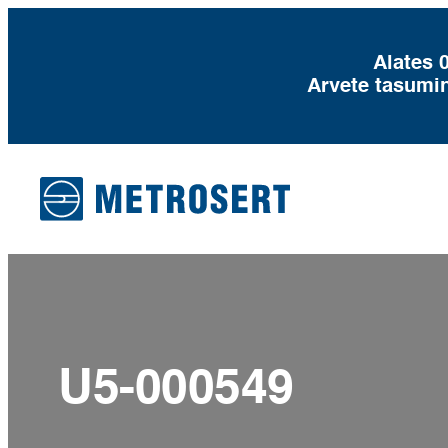
Alates 
Arvete tasumi
Liigu
sisu
juurde
U5-000549