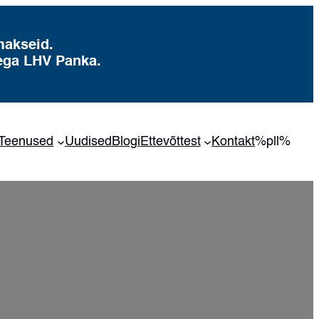
makseid.
ega LHV Panka.
Teenused
Uudised
Blogi
Ettevõttest
Kontakt
%pll%