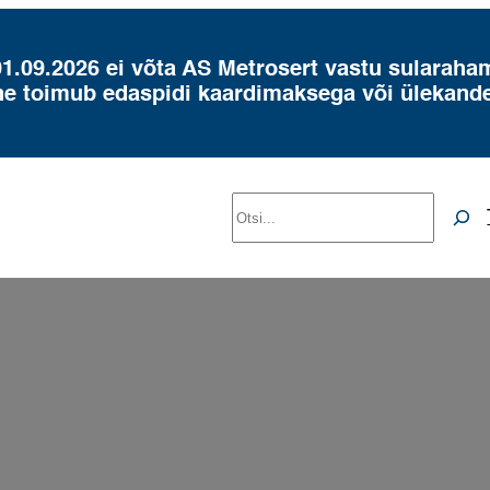
01.09.2026 ei võta AS Metrosert vastu sularaha
ne toimub edaspidi kaardimaksega või ülekand
Search